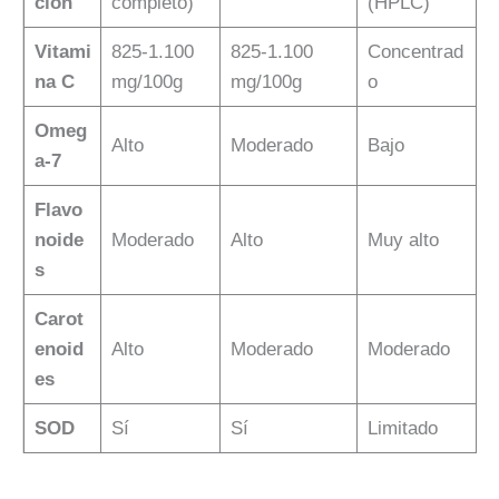
ción
completo)
(HPLC)
Vitami
825-1.100
825-1.100
Concentrad
na C
mg/100g
mg/100g
o
Omeg
Alto
Moderado
Bajo
a-7
Flavo
noide
Moderado
Alto
Muy alto
s
Carot
enoid
Alto
Moderado
Moderado
es
SOD
Sí
Sí
Limitado