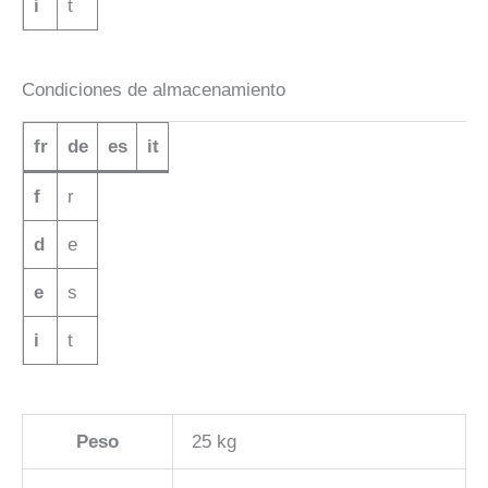
i
t
Condiciones de almacenamiento
fr
de
es
it
f
r
d
e
e
s
i
t
Peso
25 kg