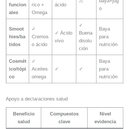
⚠
baya+jug
funcion
rico +
ácido
o
ales
Omega
✓
Smoot
✓
Baya
✓ Ácido
Buena
hies/ba
Cremos
para
vivo
disolu
tidos
o ácido
nutrición
ción
Cosmét
✓
Baya
ico/tópi
Aceites
✓
✓
para
co
omega
nutrición
Apoyo a declaraciones salud
Beneficio
Compuestos
Nivel
salud
clave
evidencia