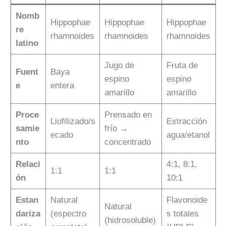
Nomb
Hippophae
Hippophae
Hippophae
re
rhamnoides
rhamnoides
rhamnoides
latino
Jugo de
Fruta de
Fuent
Baya
espino
espino
e
entera
amarillo
amarillo
Proce
Prensado en
Liofilizado/s
Extracción
samie
frío →
ecado
agua/etanol
nto
concentrado
Relaci
4:1, 8:1,
1:1
1:1
ón
10:1
Estan
Natural
Flavonoide
Natural
dariza
(espectro
s totales
(hidrosoluble)