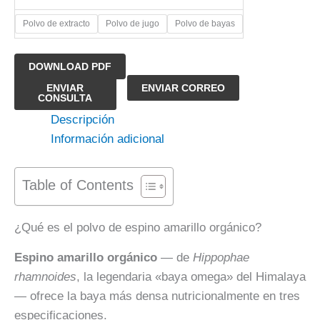
Polvo de extracto
Polvo de jugo
Polvo de bayas
DOWNLOAD PDF
Polvo
ENVIAR
ENVIAR CORREO
CONSULTA
de
Descripción
Espino
Información adicional
Amarillo
Orgánico
cantidad
Table of Contents
¿Qué es el polvo de espino amarillo orgánico?
Espino amarillo orgánico
— de
Hippophae
rhamnoides
, la legendaria «baya omega» del Himalaya
— ofrece la baya más densa nutricionalmente en tres
especificaciones.