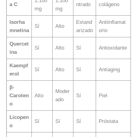
1.100
1.100
a C
ntrado
colágeno
mg
mg
Isorha
Estand
Antiinflamat
Sí
Alto
mnetina
arizado
orio
Quercet
Sí
Alto
Sí
Antioxidante
ina
Kaempf
Sí
Alto
Sí
Antiaging
erol
β-
Moder
Caroten
Alto
Sí
Piel
ado
o
Licopen
Sí
Sí
Sí
Próstata
o