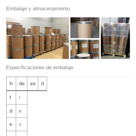
Embalaje y almacenamiento
Especificaciones de embalaje
fr
de
es
it
f
r
d
e
e
s