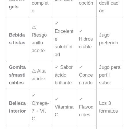
complet
opción
dosificaci
gels
o
ón
✓
⚠
Excelent
✓
Bebida
Riesgo
Jugo
e
Hidros
s listas
anillo
preferido
solubilid
oluble
aceite
ad
Gomita
✓ Sabor
✓
Jugo para
⚠ Alta
s/masti
ácido
Conce
perfil
acidez
cables
brillante
ntrado
sabor
✓
✓
✓
Belleza
Omega-
Los 3
Vitamina
Flavon
interior
7 + Vit
formatos
C
oides
C