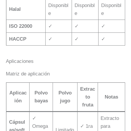
Disponibl
Disponibl
Disponibl
Halal
e
e
e
ISO 22000
✓
✓
✓
HACCP
✓
✓
✓
Aplicaciones
Matriz de aplicación
Extrac
Aplicac
Polvo
Polvo
to
Notas
ión
bayas
jugo
fruta
✓
Extracto
Cápsul
Omega
✓ 1ra
para
as/soft
Limitado