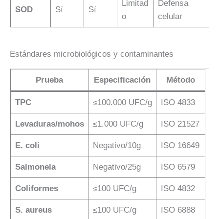
Limitad
Defensa
SOD
Sí
Sí
o
celular
Estándares microbiológicos y contaminantes
Prueba
Especificación
Método
TPC
≤100.000 UFC/g
ISO 4833
Levaduras/mohos
≤1.000 UFC/g
ISO 21527
E. coli
Negativo/10g
ISO 16649
Salmonela
Negativo/25g
ISO 6579
Coliformes
≤100 UFC/g
ISO 4832
S. aureus
≤100 UFC/g
ISO 6888