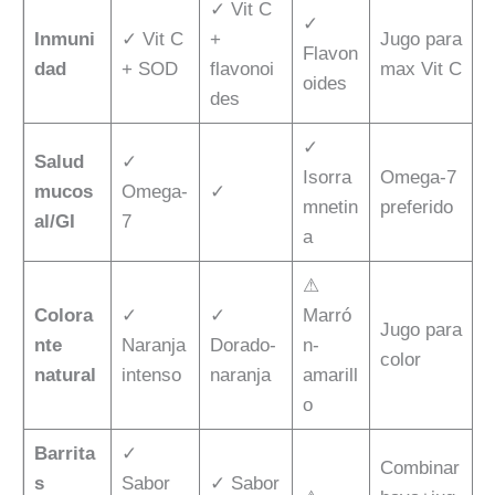
✓ Vit C
✓
Inmuni
✓ Vit C
+
Jugo para
Flavon
dad
+ SOD
flavonoi
max Vit C
oides
des
✓
Salud
✓
Isorra
Omega-7
mucos
Omega-
✓
mnetin
preferido
al/GI
7
a
⚠
Colora
✓
✓
Marró
Jugo para
nte
Naranja
Dorado-
n-
color
natural
intenso
naranja
amarill
o
Barrita
✓
Combinar
s
Sabor
✓ Sabor