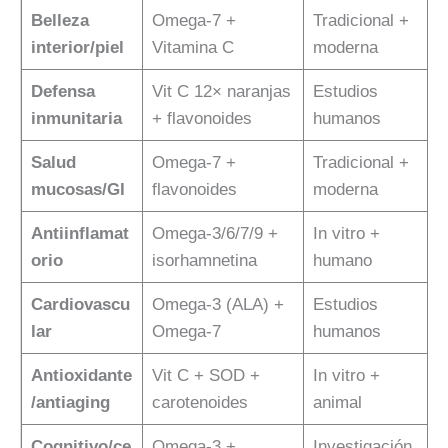
Belleza
Omega-7 +
Tradicional +
interior/piel
Vitamina C
moderna
Defensa
Vit C 12× naranjas
Estudios
inmunitaria
+ flavonoides
humanos
Salud
Omega-7 +
Tradicional +
mucosas/GI
flavonoides
moderna
Antiinflamat
Omega-3/6/7/9 +
In vitro +
orio
isorhamnetina
humano
Cardiovascu
Omega-3 (ALA) +
Estudios
lar
Omega-7
humanos
Antioxidante
Vit C + SOD +
In vitro +
/antiaging
carotenoides
animal
Cognitivo/ce
Omega-3 +
Investigación