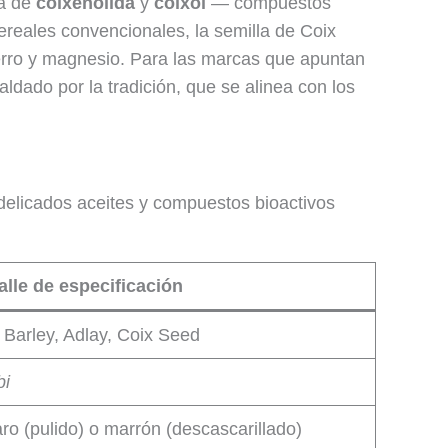
ca de
coixenolida
y
coixol
— compuestos
cereales convencionales, la semilla de Coix
hierro y magnesio. Para las marcas que apuntan
paldado por la tradición, que se alinea con los
elicados aceites y compuestos bioactivos
alle de especificación
 Barley, Adlay, Coix Seed
bi
ro (pulido) o marrón (descascarillado)