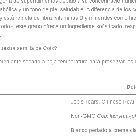
goría de superalimentos debido a su concentración úni
bólica y un tono de piel saludable. A diferencia de los 
z y está repleta de fibra, vitaminas B y minerales como 
atorio», este grano ofrece un ingrediente sofisticado, res
d.
uestra semilla de Coix?
ediante secado a baja temperatura para preservar los d
Det
Job’s Tears, Chinese Pearl
Non-GMO
Coix lacryma-jo
Blanco perlado a crema cla