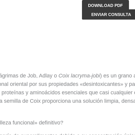
DOWNLOAD PDF
Semilla
ENVIAR CONSULTA
de
Coix
cantidad
ágrimas de Job, Adlay o
Coix lacryma-jobi
) es un grano 
onal oriental por sus propiedades «desintoxicantes» y par
n proteínas y aminoácidos esenciales que casi cualquier 
stra semilla de Coix proporciona una solución limpia, de
leza funcional» definitivo?