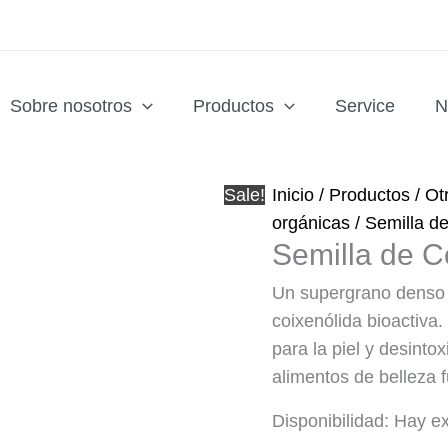
Sobre nosotros
Productos
Service
N
Sale!
Inicio
/
Productos
/
Ot
orgánicas
/ Semilla d
Semilla de C
Un supergrano denso en
coixenólida bioactiva
para la piel y desintox
alimentos de belleza 
Disponibilidad:
Hay ex