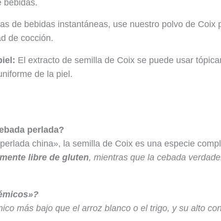
e bebidas.
s de bebidas instantáneas, use nuestro polvo de Coix pr
ad de cocción.
iel:
El extracto de semilla de Coix se puede usar tópica
niforme de la piel.
cebada perlada?
rlada china», la semilla de Coix es una especie compl
lmente libre de gluten
, mientras que la cebada verdade
cémicos»?
ico más bajo que el arroz blanco o el trigo, y su alto co