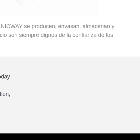
NICWAY se producen, envasan, almacenan y
cio son siempre dignos de la confianza de los
oday
tion,