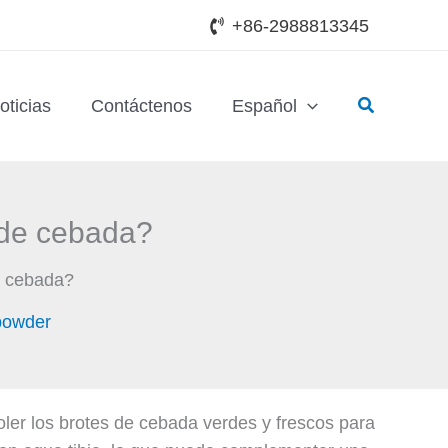
+86-2988813345
Buscar
oticias
Contáctenos
Español
 de cebada?
e cebada?
powder
ler los brotes de cebada verdes y frescos para